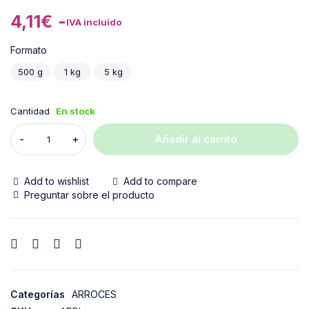
4,11
€
-
IVA incluido
Formato
500 g
1 kg
5 kg
Cantidad
En stock
Añadir al carrito
Add to wishlist
Add to compare
Preguntar sobre el producto
Categorías
ARROCES