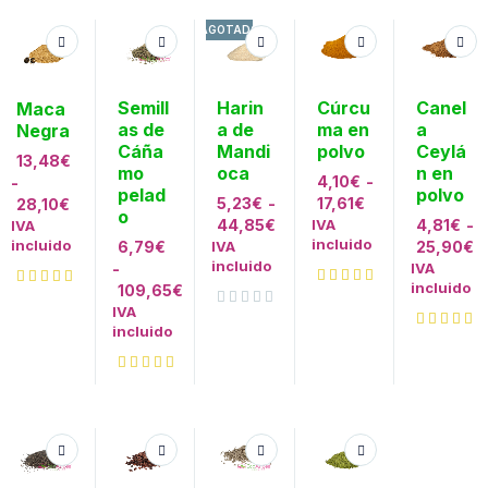
AGOTADO
Semill
Harin
Cúrcu
Canel
Maca
as de
a de
ma en
a
Negra
Cáña
Mandi
polvo
Ceylá
13,48
€
mo
oca
n en
4,10
€
-
-
pelad
polvo
5,23
€
-
17,61
€
28,10
€
o
44,85
€
IVA
4,81
€
-
IVA
incluido
incluido
6,79
€
IVA
25,90
€
incluido
-
IVA
incluido
109,65
€
IVA
Valorado con
de 5
incluido