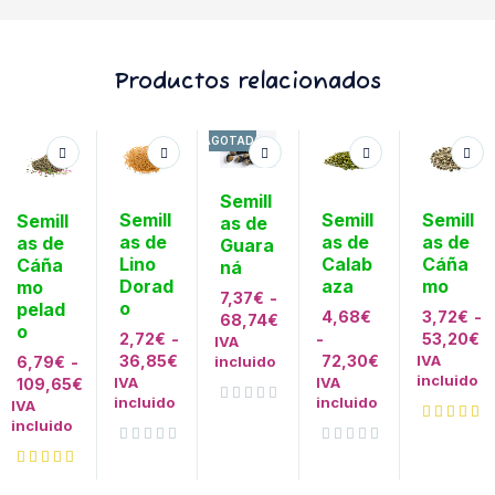
Productos relacionados
AGOTADO
Semill
Semill
Semill
Semill
Semill
as de
as de
as de
as de
as de
Guara
Lino
Calab
Cáña
Cáña
ná
Dorad
aza
mo
mo
7,37
€
-
o
pelad
4,68
€
3,72
€
-
68,74
€
o
2,72
€
-
-
53,20
€
IVA
36,85
€
72,30
€
IVA
6,79
€
-
incluido
incluido
IVA
IVA
109,65
€
incluido
incluido
IVA
Valorado con
de 5
incluido
Valorado con
de 5
Valorado con
de 5