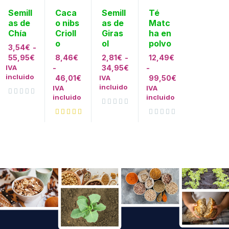
Semill
Caca
Semill
Té
as de
o nibs
as de
Matc
Chía
Crioll
Giras
ha en
o
ol
polvo
3,54
€
-
55,95
€
8,46
€
2,81
€
-
12,49
€
IVA
-
34,95
€
-
incluido
46,01
€
IVA
99,50
€
incluido
IVA
IVA
incluido
incluido
Valorado con
de 5
Valorado con
de 5
Valorado con
de 5