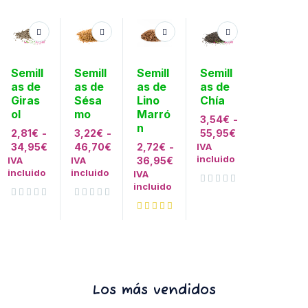
Semill
Semill
Semill
Semill
as de
as de
as de
as de
Giras
Sésa
Lino
Chía
ol
mo
Marró
3,54
€
-
n
2,81
€
-
3,22
€
-
55,95
€
34,95
€
46,70
€
2,72
€
-
IVA
incluido
IVA
IVA
36,95
€
incluido
incluido
IVA
incluido
Valorado con
de 5
Valorado con
de 5
Valorado con
de 5
Los más vendidos