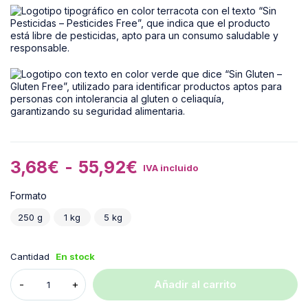
3,68
€
-
55,92
€
IVA incluido
Formato
250 g
1 kg
5 kg
Cantidad
En stock
Añadir al carrito