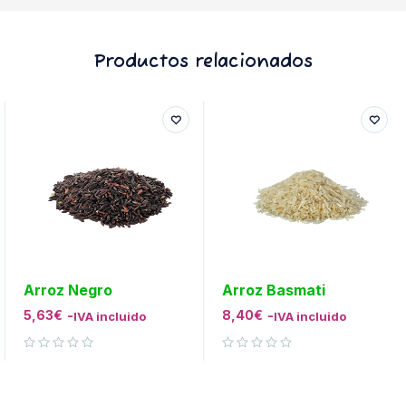
Productos relacionados
Arroz Negro
Arroz Basmati
5,63
€
-
8,40
€
-
IVA incluido
IVA incluido
Valorado con
de 5
Valorado con
de 5