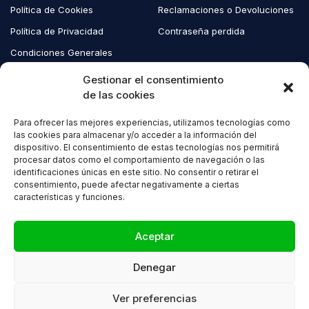
Política de Cookies
Reclamaciones o Devoluciones
Política de Privacidad
Contraseña perdida
Condiciones Generales
Blog EcoAndes
Gestionar el consentimiento
de las cookies
Para ofrecer las mejores experiencias, utilizamos tecnologías como
Copyright © 2023 EcoAndes. Todos los derechos reservados.
las cookies para almacenar y/o acceder a la información del
dispositivo. El consentimiento de estas tecnologías nos permitirá
procesar datos como el comportamiento de navegación o las
identificaciones únicas en este sitio. No consentir o retirar el
consentimiento, puede afectar negativamente a ciertas
características y funciones.
Compare
(0)
Aceptar
Denegar
Compare
Ver preferencias
Remove all products