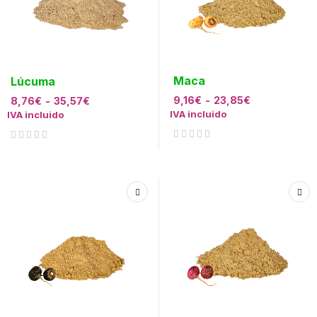
Maca
Lúcuma
9,16
€
-
23,85
€
8,76
€
-
35,57
€
IVA incluido
IVA incluido
Valorado con
de 5
Valorado con
de 5