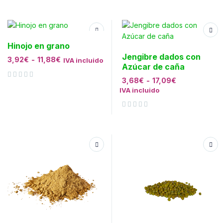
Hinojo en grano
Jengibre dados con
3,92
€
-
11,88
€
IVA incluido
Azúcar de caña
3,68
€
-
17,09
€
Valorado con
de 5
IVA incluido
Valorado con
de 5