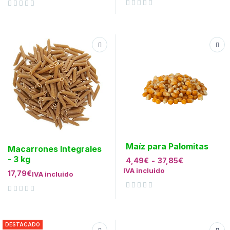
Valorado con
de 5
Valorado con
de 5
Maíz para Palomitas
Macarrones Integrales
- 3 kg
4,49
€
-
37,85
€
IVA incluido
17,79
€
IVA incluido
Valorado con
de 5
Valorado con
de 5
DESTACADO