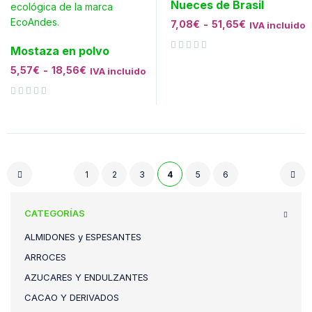
Nueces de Brasil
7,08
€
-
51,65
€
IVA incluido
Mostaza en polvo
Valorado con
de 5
5,57
€
-
18,56
€
IVA incluido
Valorado con
de 5
1
2
3
4
5
6
CATEGORÍAS
ALMIDONES y ESPESANTES
ARROCES
AZUCARES Y ENDULZANTES
CACAO Y DERIVADOS