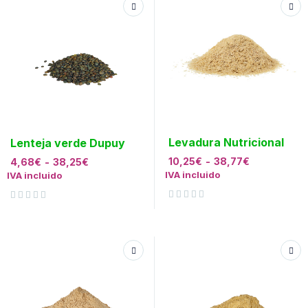
Levadura Nutricional
Lenteja verde Dupuy
10,25
€
-
38,77
€
4,68
€
-
38,25
€
IVA incluido
IVA incluido
Valorado con
de 5
Valorado con
de 5