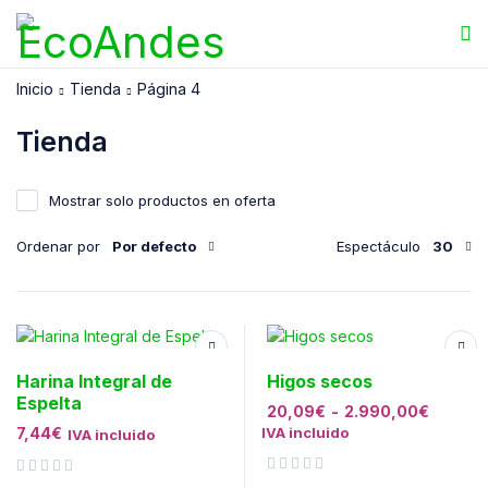
Inicio
Tienda
Página 4
Tienda
Mostrar solo productos en oferta
Ordenar por
Por defecto
Espectáculo
30
Harina Integral de
Higos secos
Espelta
20,09
€
-
2.990,00
€
7,44
€
IVA incluido
IVA incluido
Valorado con
de 5
Valorado con
de 5