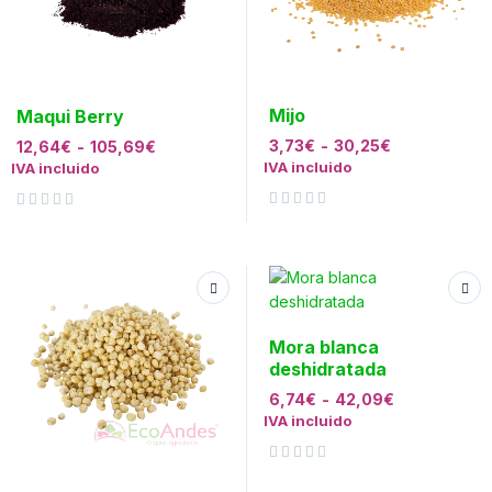
Mijo
Maqui Berry
3,73
€
-
30,25
€
12,64
€
-
105,69
€
IVA incluido
IVA incluido
Valorado con
de 5
Valorado con
de 5
Mora blanca
deshidratada
6,74
€
-
42,09
€
IVA incluido
Valorado con
de 5