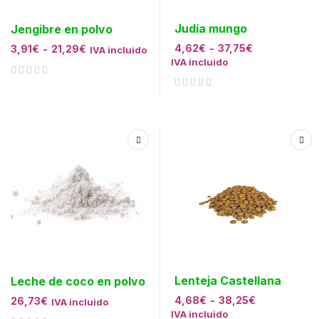
Judía mungo
Jengibre en polvo
4,62
€
-
37,75
€
3,91
€
-
21,29
€
IVA incluido
IVA incluido
Valorado con
de 5
Valorado con
de 5
Lenteja Castellana
Leche de coco en polvo
4,68
€
-
38,25
€
26,73
€
IVA incluido
IVA incluido