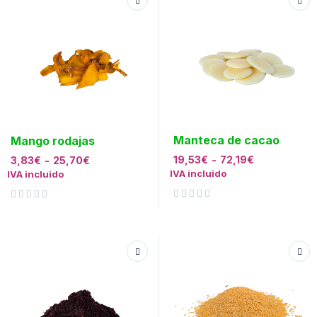
Manteca de cacao
Mango rodajas
19,53
€
-
72,19
€
3,83
€
-
25,70
€
IVA incluido
IVA incluido
Valorado con
de 5
Valorado con
de 5