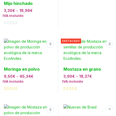
Mijo hinchado
3,30
€
-
18,96
€
IVA incluido
Valorado con
de 5
DESTACADO
Moringa en polvo
Mostaza en grano
9,50
€
-
65,34
€
3,90
€
-
18,37
€
IVA incluido
IVA incluido