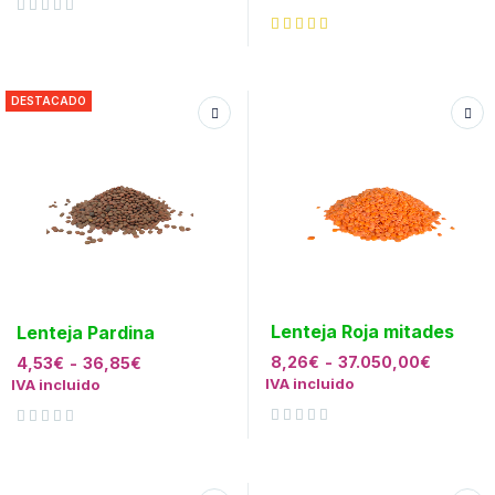
Valorado con
de 5
DESTACADO
Lenteja Roja mitades
Lenteja Pardina
8,26
€
-
37.050,00
€
4,53
€
-
36,85
€
IVA incluido
IVA incluido
Valorado con
de 5
Valorado con
de 5